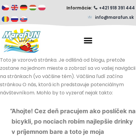
Informácie:
+421 918 391 444
info@marafun.sk
Toto je vzorová stránka. Je odlišná od blogu, pretože
zostane na jednom mieste a zobrazí sa vo vašej navigácii
na stránkach (vo väčšine tém). Väčšina ľudí začína
stránkou O nás, ktorá ich predstavuje potenciálnym
návštevníkom. Mohlo by to vyzerať nejak takto:
Ahojte! Cez deň pracujem ako poslíček na
bicykli, po nociach robím najlepšie drinky
v príjemnom bare a toto je moja