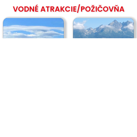
VODNÉ ATRAKCIE/POŽIČOVŇA​
NAFUKOVACÍ ČLN S
PRAMICA
MOTOROM