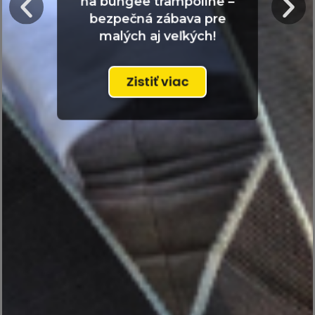
na bungee trampolíne –
bezpečná zábava pre
malých aj veľkých!
Zistiť viac