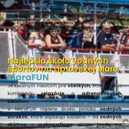
Bungee trampolína sa platí zvlášť, vždy a pre
všetkých.
S celodenným vstupom môžete počas dňa
voľne vchádzať a vychádzať – stačí mať
náramok.
Najlepšia škola vodných
športov na Liptovskej Mare
MaraFUN
Je ideálnym miestom pre
všetkých
, ktorí hľadajú
kombináciu
relaxácie
a
adrenalínových
zážitkov
.
V
MaraFUN
nájdete širokú ponuku
vodných
atrakcií
, ktoré uspokoja každého – od
vodných
skútrov
a
wakesurfingu
až po
jazdu na