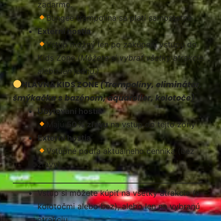
zadarmo.
Bungee trampolína sa platí samostatne.
Externí hostia
Vstup možný len po zakúpení vstupu do
Kids Zone
(Môžete si vybrať všetky atrakcie
alebo len jednu.)
HLAVNÁ KIDS ZONE
(Trampolíny, eliminátor,
šmýkačka s bazénom, aquaroller, kolotoče)
Ubytovaní hostia
Majú
50 % zľavu
na vstup do tejto zóny
Externí hostia
Vstupné podľa aktuálneho cenníka (bez
zľavy)
________________________________
Vstup si môžete kúpiť na všetky atrakcie (s
kolotočmi alebo bez), alebo len na vybranú
atrakciu.