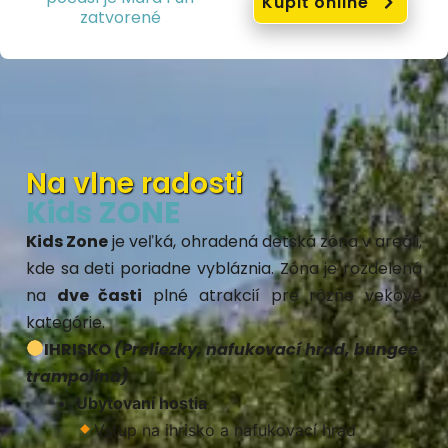
Kúpiť online
zatvorené
Na vlne radosti
Kids ZONE
Kids Zone
je veľká, ohradená detská zóna v areáli,
kde sa deti poriadne vybláznia. Zóna je rozdelená
na
dve časti
plné atrakcií pre rôzne vekové
kategórie.
IHRISKO
(Preliezky, nafukovací hrad, bungee
trampolína)
Ubytovaní hostia
Vstup na ihrisko a nafukovací hrad