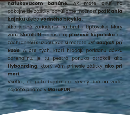
nafukovacom banáne
. Ak máte chuť na
pokojnejšie zážitky, ponúkame možnosť
požičania
kajaku
alebo
vodného bicykla.
Ako jediné zariadenie na brehu Liptovskej Mary
vám
MaraFUN
prináša aj
plážové kúpalisko
so
záchrannou službou, kde si môžete užiť
oddych pri
vode
. A pre tých, ktorí hľadajú poriadnu dávku
adrenalínu, je tu pestrá ponuka atrakcií ako
flyboarding
, ktorý vám prinesie zážitky
ako pri
mori.
Všetko, čo potrebujete pre skvelý deň na vode,
nájdete priamo v
MaraFUN
.