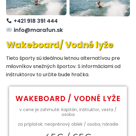
+421 918 391 444
info@marafun.sk
Wakeboard/ Vodné lyže
Tieto športy sú ideálnou letnou alternatívou pre
milovníkov snežných športov. S informáciami od
inštruktorov to určite bude hračka.
WAKEBOARD / VODNÉ LYŽE
v cene je zahrnuté: kapitán, inštruktor, vesta /
osoba
za príplatok: neoprénový oblek / osoba, náradie