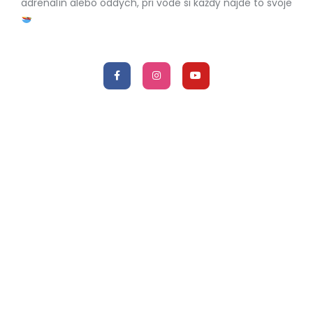
adrenalín alebo oddych, pri vode si každý nájde to svoje
Kontaktné informácie
Adresa:
Liptovský Trnovec
Slovensko
Telefón:
+421 918 391 444
E-mail:
info@marafun.sk